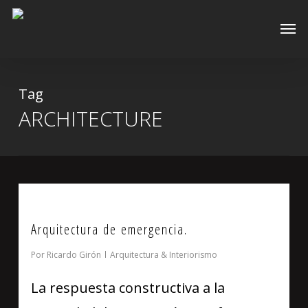
Skip
Men
to
main
content
Tag
ARCHITECTURE
0
Arquitectura de emergencia.
Por
Ricardo Girón
Arquitectura & Interiorismo
La respuesta constructiva a la