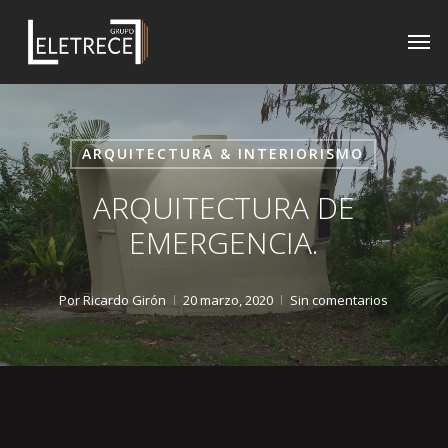
Skip
Men
to
main
content
ARQUITECTURA & INTERIORISMO
ARQUITECTURA DE
EMERGENCIA.
Por
Ricardo Girón
20 marzo, 2020
Sin comentarios