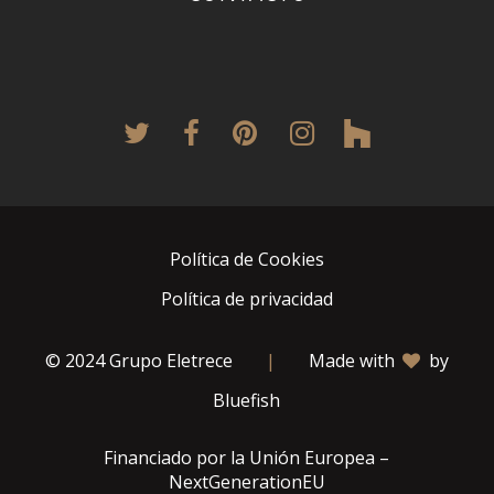
twitter
facebook
pinterest
instagram
houzz
Política de Cookies
Política de privacidad
© 2024 Grupo Eletrece
|
Made with
by
Bluefish
Financiado por la Unión Europea –
NextGenerationEU