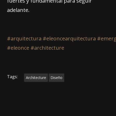
fuertes y fundamental para seguir
adelante.
#arquitectura
#eleoncearquitectura
#emerg
#eleonce
#architecture
Tags:
Architecture
Diseño